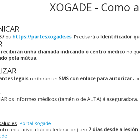
XOGADE - Como a
NICAR
87
ou
https://partesxogade.es
.
Precisará o
Identificador qu
R
s
recibirán unha chamada indicando o centro médico
no que
ado pola mútua
.
RIZAR
antes legais
recibirán un
SMS cun enlace para autorizar
a x
R
AR os informes médicos (tamén o de ALTA) á aseguradora.
alud.es
Portal Xogade
ntro educativo, club ou federación) ten
7 días desde a lesión
gade