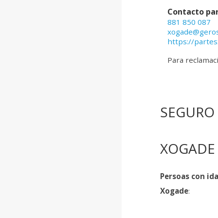
Contacto par
881 850 087
xogade@geros
https://parte
Para reclamac
SEGURO
XOGADE
Persoas con id
Xogade
: