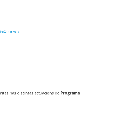
cia@surne.e
s
ritas nas distintas actuacións do
Programa