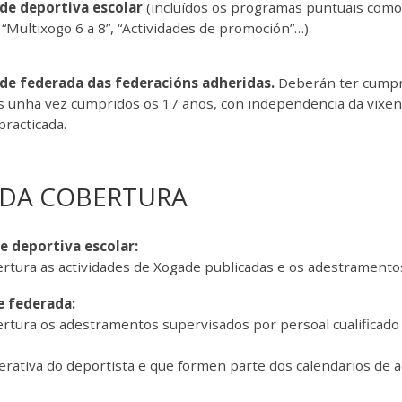
ade deportiva escolar
(incluídos os programas puntuais como 
 “Multixogo 6 a 8”, “Actividades de promoción”…).
ade federada das federacións adheridas.
Deberán ter cumpri
 unha vez cumpridos os 17 anos, con independencia da vixencia
practicada.
 DA COBERTURA
e deportiva escolar:
rtura as actividades de Xogade publicadas e os adestramentos
e federada:
rtura os adestramentos supervisados por persoal cualificado 
a
derativa do deportista e que formen parte dos calendarios de 