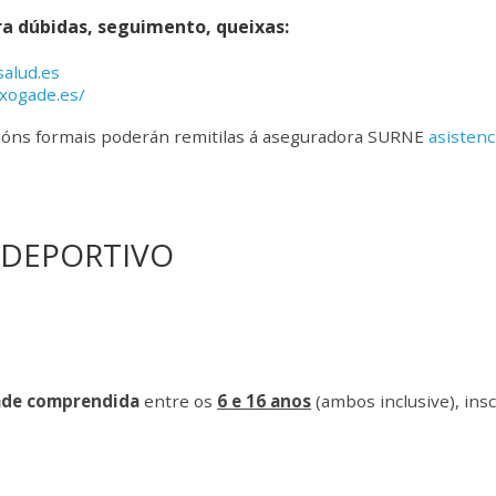
a dúbidas, seguimento, queixas:
alud.es
sxogade.es/
ións formais poderán remitilas á aseguradora SURNE
asisten
 DEPORTIVO
ade comprendida
entre os
6
e
16 anos
(ambos inclusive), insc