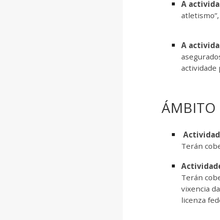
A activid
atletismo”,
A activid
asegurados
actividade 
ÁMBITO
Actividad
Terán cobe
Actividad
Terán cobe
vixencia d
licenza fe