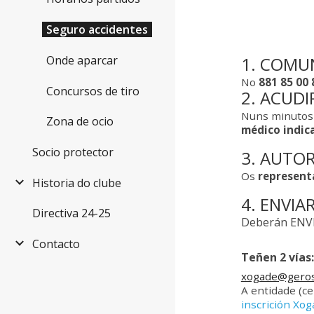
Seguro accidentes
1. COMU
Onde aparcar
No
881 85 00 
Concursos de tiro
2. ACUDI
Nuns minuto
Zona de ocio
médico indic
Socio protector
3. AUTO
Os
represent
Historia do clube
4. ENVIA
Directiva 24-25
Deberán ENVI
Contacto
Teñen 2 vías:
xogade@geros
A entidade (ce
inscrición Xo