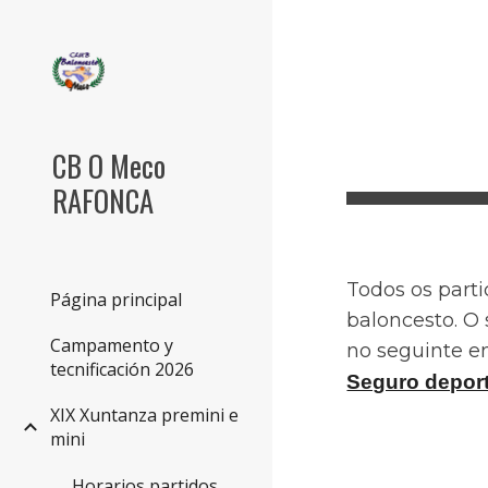
Sk
CB O Meco
RAFONCA
Todos os part
Página principal
baloncesto. O
Campamento y
no seguinte en
tecnificación 2026
Seguro deport
XIX Xuntanza premini e
mini
Horarios partidos