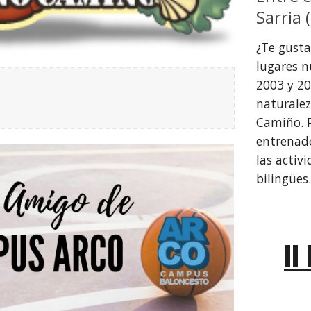
Sarria 
¿Te gusta 
lugares n
2003 y 20
naturalez
Camiño. P
entrenado
las activ
bilingües
II