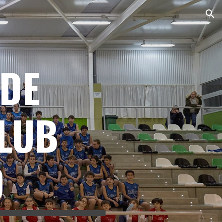
ion
DE 
LUB 
O