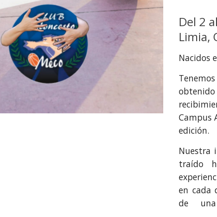
Del 2 a
Limia,
Nacidos en
Tenemos e
obtenido 
recibimie
Campus A
edición.
Nuestra 
traído 
experienc
en cada d
de una 