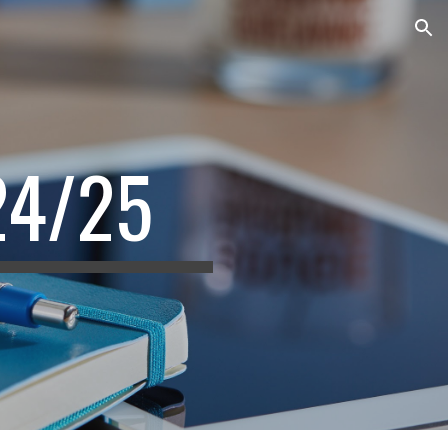
ion
24/25