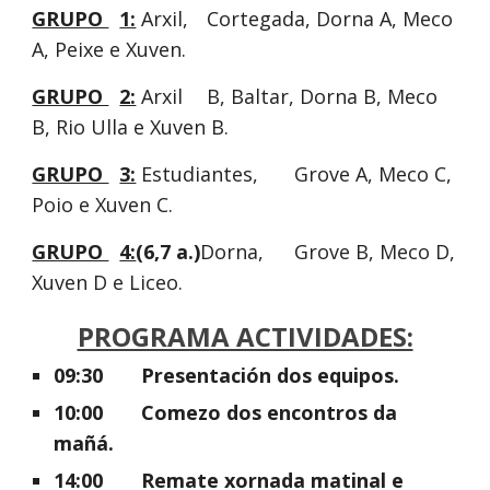
GRUPO 
1:
 Arxil, 
Cortegada, Dorna A, Meco 
A, Peixe e Xuven.
GRUPO 
2:
 Arxil 
B, Baltar, Dorna B, Meco 
B, Rio Ulla e Xuven B.
GRUPO 
3:
 Estudiantes, 
Grove A, Meco C, 
Poio e Xuven C.
GRUPO 
4:
(6,7 a.)
Dorna, 
Grove B, Meco D, 
Xuven D e Liceo.
PROGRAMA ACTIVIDADES:
09:30 
Presentación dos equipos.
10:00 
Comezo dos encontros da 
mañá.
14:00 
Remate xornada matinal e 